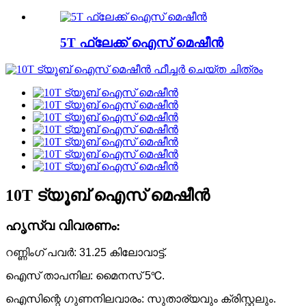
5T ഫ്ലേക്ക് ഐസ് മെഷീൻ
10T ട്യൂബ് ഐസ് മെഷീൻ
ഹൃസ്വ വിവരണം:
റണ്ണിംഗ് പവർ: 31.25 കിലോവാട്ട്.
ഐസ് താപനില: മൈനസ് 5℃.
ഐസിന്റെ ഗുണനിലവാരം: സുതാര്യവും ക്രിസ്റ്റലും.