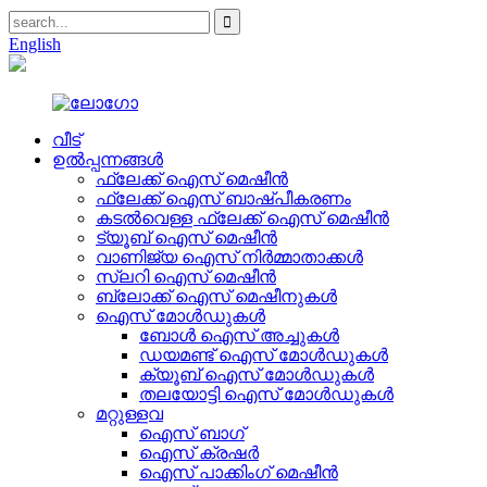
English
വീട്
ഉൽപ്പന്നങ്ങൾ
ഫ്ലേക്ക് ഐസ് മെഷീൻ
ഫ്ലേക്ക് ഐസ് ബാഷ്പീകരണം
കടൽവെള്ള ഫ്ലേക്ക് ഐസ് മെഷീൻ
ട്യൂബ് ഐസ് മെഷീൻ
വാണിജ്യ ഐസ് നിർമ്മാതാക്കൾ
സ്ലറി ഐസ് മെഷീൻ
ബ്ലോക്ക് ഐസ് മെഷീനുകൾ
ഐസ് മോൾഡുകൾ
ബോൾ ഐസ് അച്ചുകൾ
ഡയമണ്ട് ഐസ് മോൾഡുകൾ
ക്യൂബ് ഐസ് മോൾഡുകൾ
തലയോട്ടി ഐസ് മോൾഡുകൾ
മറ്റുള്ളവ
ഐസ് ബാഗ്
ഐസ് ക്രഷർ
ഐസ് പാക്കിംഗ് മെഷീൻ