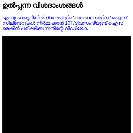
ഉൽപ്പന്ന വിശദാംശങ്ങൾ
എന്റെ ഫാക്ടറിയിൽ ദ്വാരങ്ങളില്ലാതെ സോളിഡ് ഐസ്
സിലിണ്ടറുകൾ നിർമ്മിക്കാൻ 10T/ദിവസം ട്യൂബ് ഐസ്
മെഷീൻ പരീക്ഷിക്കുന്നതിന്റെ വീഡിയോ.