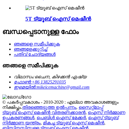
5T ട്യൂബ് ഐസ് മെഷീൻ
ബന്ധപ്പെടാനുള്ള ഫോം
ഞങ്ങളെ സമീപിക്കുക
ഞങ്ങളേക്കുറിച്ച്
പതിവ് ചോദ്യങ്ങൾ
ഞങ്ങളെ സമീപിക്കുക
വിലാസം:
ചൈന, കിഴക്കൻ ഏഷ്യ
ഫോൺ:
+86 13825291035
ഇമെയിൽ:
mikeicemachine@gmail.com
© പകർപ്പവകാശം - 2010-2020 : എല്ലാ അവകാശങ്ങളും
നിക്ഷിപ്തം.
തിരഞ്ഞെടുത്ത ഉൽപ്പന്നം
,
സൈറ്റ്മാപ്പ്
ട്യൂബ് ഐസ് മെഷീൻ വിതരണക്കാരൻ
,
ഐസ് നിർമ്മാണ
ഉപകരണങ്ങൾ
,
പെബിൾ ഐസ് മേക്കർ
,
ഐസ് ട്യൂബ്
നിർമ്മാണ യന്ത്രം
,
മികച്ച ട്യൂബ് ഐസ് മെഷീൻ
,
ബിസിനസ്സിനുള്ള ട്യൂബ് ഐസ് മെഷീൻ
,