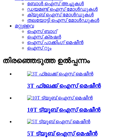
ബോൾ ഐസ് അച്ചുകൾ
ഡയമണ്ട് ഐസ് മോൾഡുകൾ
ക്യൂബ് ഐസ് മോൾഡുകൾ
തലയോട്ടി ഐസ് മോൾഡുകൾ
മറ്റുള്ളവ
ഐസ് ബാഗ്
ഐസ് ക്രഷർ
ഐസ് പാക്കിംഗ് മെഷീൻ
ഐസ് റൂം
തിരഞ്ഞെടുത്ത ഉൽപ്പന്നം
3T ഫ്ലേക്ക് ഐസ് മെഷീൻ
10T ട്യൂബ് ഐസ് മെഷീൻ
5T ട്യൂബ് ഐസ് മെഷീൻ