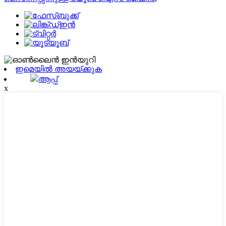
ഇമെയിൽ അയയ്ക്കുക
ആപ്പ്
x