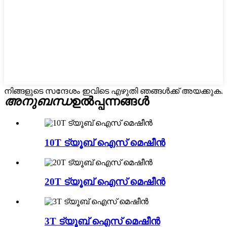
നിങ്ങളുടെ സന്ദേശം ഇവിടെ എഴുതി ഞങ്ങൾക്ക് അയക്കുക.
അനുബന്ധ
ഉൽപ്പന്നങ്ങൾ
10T ട്യൂബ് ഐസ് മെഷീൻ
20T ട്യൂബ് ഐസ് മെഷീൻ
3T ട്യൂബ് ഐസ് മെഷീൻ