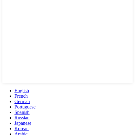
English
French
German
Portuguese
Spanish
Russian
Japanese
Korean
Arabic