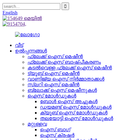
English
വീട്
ഉൽപ്പന്നങ്ങൾ
ഫ്ലേക്ക് ഐസ് മെഷീൻ
ഫ്ലേക്ക് ഐസ് ബാഷ്പീകരണം
കടൽവെള്ള ഫ്ലേക്ക് ഐസ് മെഷീൻ
ട്യൂബ് ഐസ് മെഷീൻ
വാണിജ്യ ഐസ് നിർമ്മാതാക്കൾ
സ്ലറി ഐസ് മെഷീൻ
ബ്ലോക്ക് ഐസ് മെഷീനുകൾ
ഐസ് മോൾഡുകൾ
ബോൾ ഐസ് അച്ചുകൾ
ഡയമണ്ട് ഐസ് മോൾഡുകൾ
ക്യൂബ് ഐസ് മോൾഡുകൾ
തലയോട്ടി ഐസ് മോൾഡുകൾ
മറ്റുള്ളവ
ഐസ് ബാഗ്
ഐസ് ക്രഷർ