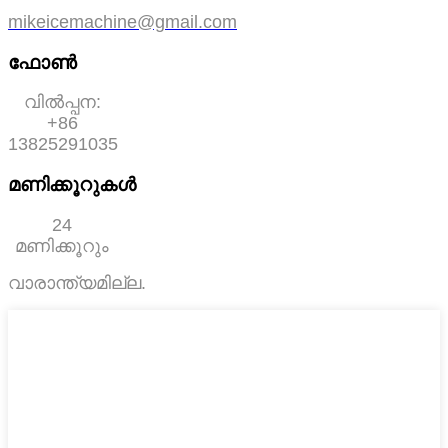
mikeicemachine@gmail.com
ഫോൺ
വിൽപ്പന:
+86
13825291035
മണിക്കൂറുകൾ
24
മണിക്കൂറും
വാരാന്ത്യമില്ല.