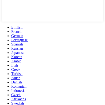
English
French
German
Portuguese
Spanish
Russian
Japanese
Korean
Arabic
Irish
Greek
Turkish
Italian
Danish
Romanian
Indonesian
Czech
Afrikaans
Swedish