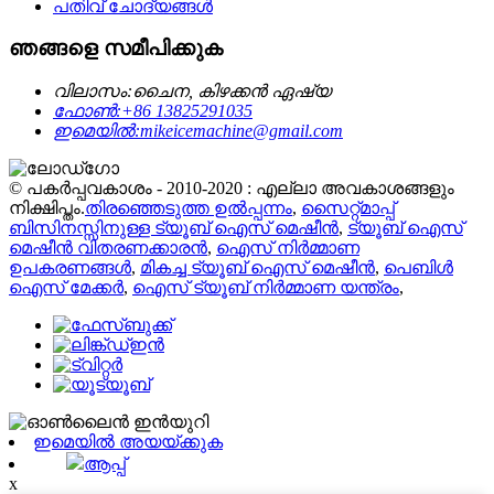
പതിവ് ചോദ്യങ്ങൾ
ഞങ്ങളെ സമീപിക്കുക
വിലാസം:
ചൈന, കിഴക്കൻ ഏഷ്യ
ഫോൺ:
+86 13825291035
ഇമെയിൽ:
mikeicemachine@gmail.com
© പകർപ്പവകാശം - 2010-2020 : എല്ലാ അവകാശങ്ങളും
നിക്ഷിപ്തം.
തിരഞ്ഞെടുത്ത ഉൽപ്പന്നം
,
സൈറ്റ്മാപ്പ്
ബിസിനസ്സിനുള്ള ട്യൂബ് ഐസ് മെഷീൻ
,
ട്യൂബ് ഐസ്
മെഷീൻ വിതരണക്കാരൻ
,
ഐസ് നിർമ്മാണ
ഉപകരണങ്ങൾ
,
മികച്ച ട്യൂബ് ഐസ് മെഷീൻ
,
പെബിൾ
ഐസ് മേക്കർ
,
ഐസ് ട്യൂബ് നിർമ്മാണ യന്ത്രം
,
ഇമെയിൽ അയയ്ക്കുക
ആപ്പ്
x