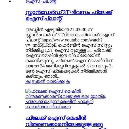
സ്റ്റാൻഡേർഡ് 3T/ദിവസം ഫ്ലേക്ക്
ഐസ് പ്ലാന്റ്
അഡ്മിൻ എഴുതിയത് 21-03-30 ന്
സ്റ്റാൻഡേർഡ് 3T/ദിവസം ഫ്ലേക്ക് ഐസ്
പ്ലാന്റ് https://www.youtube.com/watch?
v=_rmd5jLR5pE ഹെർബിൻ ഐസ് സിസ്റ്റം
നിർമ്മിച്ച 1.5T ഐസ് റൂമുള്ള 3T ഫ്ലേക്ക്
ഐസ് മെഷീൻ ഈ വീഡിയോയിൽ
കാണിക്കുന്നു. ഫ്ലേക്ക് ഐസ് മെഷീനിന്
ഓരോ 24 മണിക്കൂറിനുള്ളിൽ ദിവസവും 3
ടൺ ഐസ് ഫ്ലേക്കുകൾ നിർമ്മിക്കാൻ
കഴിയും. ഞാൻ...
കൂടുതൽ വായിക്കുക
ഫ്ലേക്ക് ഐസ് മെഷീൻ
വിതരണക്കാരനിലേക്കുള്ള ഒരു