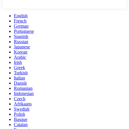
English
French
German
Portuguese
Spanish
Russian
Japanese
Korean
Arabic
Irish
Greek
Turkish
Italian
Danish
Romanian
Indonesian
Czech
Afrikaans
Swedish
Polish
Basque
Catalan