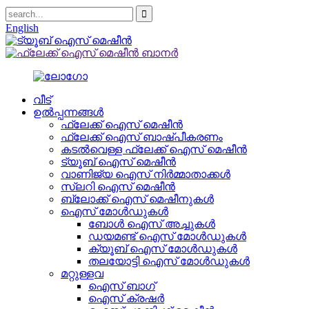
English
വീട്
ഉൽപ്പന്നങ്ങൾ
ഫ്ലേക്ക് ഐസ് മെഷീൻ
ഫ്ലേക്ക് ഐസ് ബാഷ്പീകരണം
കടൽവെള്ള ഫ്ലേക്ക് ഐസ് മെഷീൻ
ട്യൂബ് ഐസ് മെഷീൻ
വാണിജ്യ ഐസ് നിർമ്മാതാക്കൾ
സ്ലറി ഐസ് മെഷീൻ
ബ്ലോക്ക് ഐസ് മെഷീനുകൾ
ഐസ് മോൾഡുകൾ
ബോൾ ഐസ് അച്ചുകൾ
ഡയമണ്ട് ഐസ് മോൾഡുകൾ
ക്യൂബ് ഐസ് മോൾഡുകൾ
തലയോട്ടി ഐസ് മോൾഡുകൾ
മറ്റുള്ളവ
ഐസ് ബാഗ്
ഐസ് ക്രഷർ