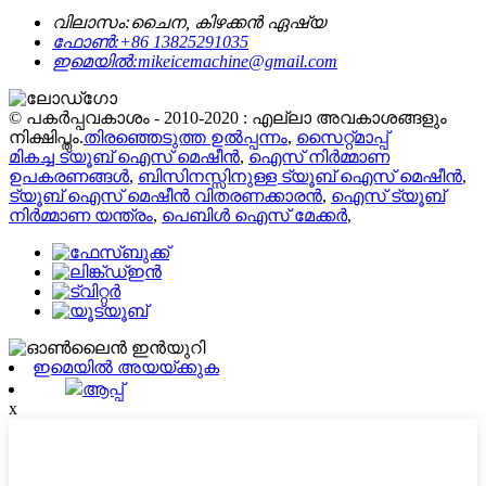
വിലാസം:
ചൈന, കിഴക്കൻ ഏഷ്യ
ഫോൺ:
+86 13825291035
ഇമെയിൽ:
mikeicemachine@gmail.com
© പകർപ്പവകാശം - 2010-2020 : എല്ലാ അവകാശങ്ങളും
നിക്ഷിപ്തം.
തിരഞ്ഞെടുത്ത ഉൽപ്പന്നം
,
സൈറ്റ്മാപ്പ്
മികച്ച ട്യൂബ് ഐസ് മെഷീൻ
,
ഐസ് നിർമ്മാണ
ഉപകരണങ്ങൾ
,
ബിസിനസ്സിനുള്ള ട്യൂബ് ഐസ് മെഷീൻ
,
ട്യൂബ് ഐസ് മെഷീൻ വിതരണക്കാരൻ
,
ഐസ് ട്യൂബ്
നിർമ്മാണ യന്ത്രം
,
പെബിൾ ഐസ് മേക്കർ
,
ഇമെയിൽ അയയ്ക്കുക
ആപ്പ്
x