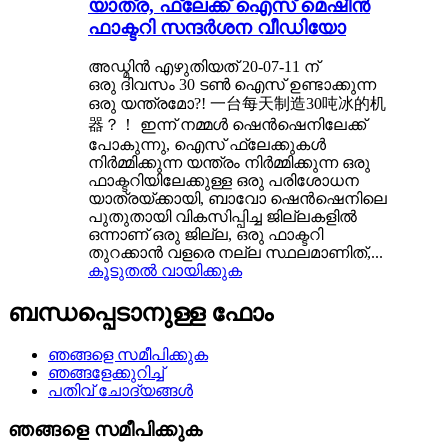
യാത്ര, ഫ്ലേക്ക് ഐസ് മെഷീൻ
ഫാക്ടറി സന്ദർശന വീഡിയോ
അഡ്മിൻ എഴുതിയത് 20-07-11 ന്
ഒരു ദിവസം 30 ടൺ ഐസ് ഉണ്ടാക്കുന്ന
ഒരു യന്ത്രമോ?! 一台每天制造30吨冰的机
器？！ ഇന്ന് നമ്മൾ ഷെൻഷെനിലേക്ക്
പോകുന്നു, ഐസ് ഫ്ലേക്കുകൾ
നിർമ്മിക്കുന്ന യന്ത്രം നിർമ്മിക്കുന്ന ഒരു
ഫാക്ടറിയിലേക്കുള്ള ഒരു പരിശോധന
യാത്രയ്ക്കായി, ബാവോ ഷെൻഷെനിലെ
പുതുതായി വികസിപ്പിച്ച ജില്ലകളിൽ
ഒന്നാണ് ഒരു ജില്ല, ഒരു ഫാക്ടറി
തുറക്കാൻ വളരെ നല്ല സ്ഥലമാണിത്,...
കൂടുതൽ വായിക്കുക
ബന്ധപ്പെടാനുള്ള ഫോം
ഞങ്ങളെ സമീപിക്കുക
ഞങ്ങളേക്കുറിച്ച്
പതിവ് ചോദ്യങ്ങൾ
ഞങ്ങളെ സമീപിക്കുക